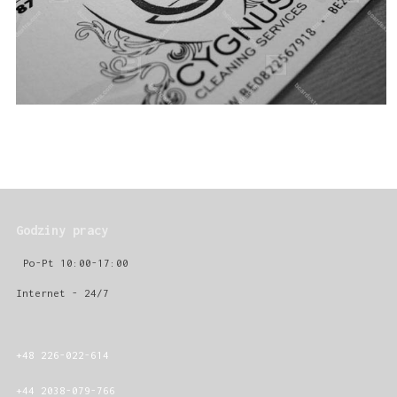
Godziny pracy
Po-Pt 10:00-17:00
Internet - 24/7
+48 226-022-614
+44 2038-079-766