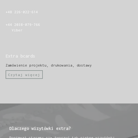
+48 226-022-614
+44 2038-079-766
Viber
Extra bcards
Zamówienie projektu, drukowania, dostawy
Czytaj więcej
Dlaczego wizytówki extra?
Ponieważ staramy się tworzyć tak piękne wizytówki,