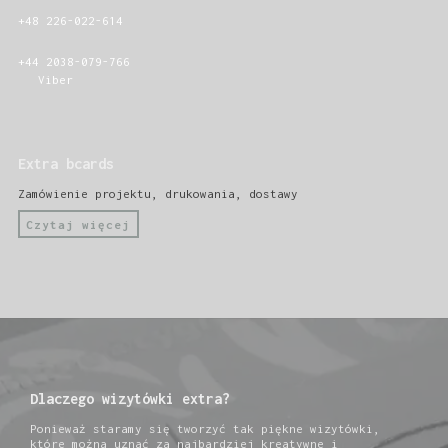
+48 226-022-614
+44 2038-079-766
Viber
Extra bcards
Zamówienie projektu, drukowania, dostawy
Czytaj więcej
Dlaczego wizytówki extra?
Ponieważ staramy się tworzyć tak piękne wizytówki,
które można uznać za najbardziej kreatywne i