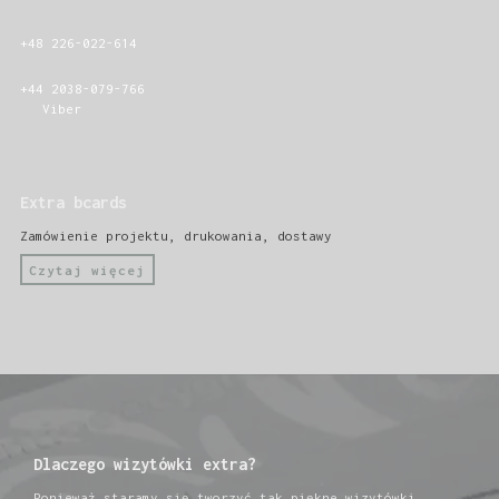
+48 226-022-614
+44 2038-079-766
Viber
Extra bcards
Zamówienie projektu, drukowania, dostawy
Czytaj więcej
Dlaczego wizytówki extra?
Ponieważ staramy się tworzyć tak piękne wizytówki,