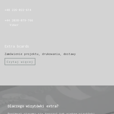
+48 226-022-614
+44 2038-079-766
Viber
Extra bcards
Zamówienie projektu, drukowania, dostawy
Czytaj więcej
Dlaczego wizytówki extra?
Ponieważ staramy się tworzyć tak piękne wizytówki,