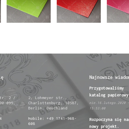
ię
Najnowsze wiado
Przygotowaliśmy
katalog papierowy
tr. 2 /
2, Lohmeyer str.,
00-095,
Charlottenburg, 10587,
nie.16.lutego.2020 
Berlin, Deuchland
15:53:00
4
Mobile: +49 1741-968-
Rozpoczyna się na
608
nowy projekt.