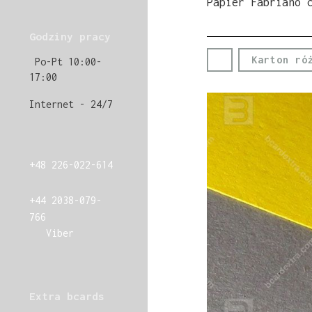
Papier Fabriano 
Godziny pracy
Karton ró
Po-Pt 10:00-
17:00
Internet - 24/7
+48 226-022-614
+44 2038-079-
766
Viber
Extra bcards