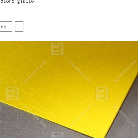
colore giallo
żny