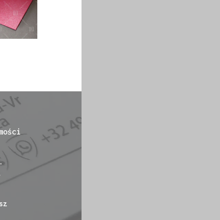
mości
.
-
sz