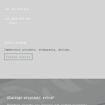
+48 226-022-614
+44 2038-079-766
Viber
Extra bcards
Zamówienie projektu, drukowania, dostawy
Czytaj więcej
Dlaczego wizytówki extra?
Ponieważ staramy się tworzyć tak piękne wizytówki,