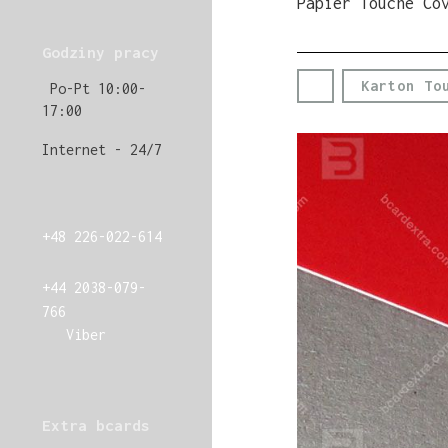
Papier Touche Co
Godziny pracy
Karton To
Po-Pt 10:00-
17:00
Internet - 24/7
+48 226-022-614
+44 2038-079-
766
Viber
Extra bcards