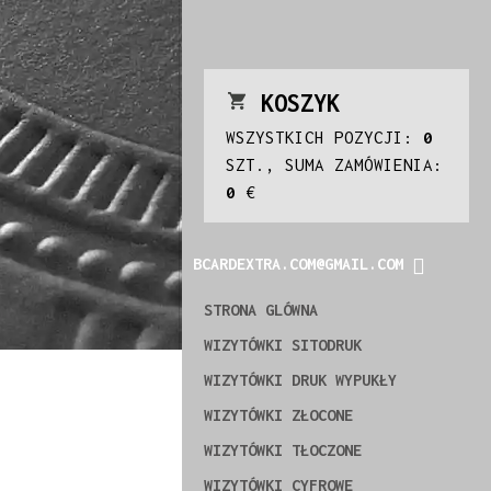
KOSZYK
WSZYSTKICH POZYCJI:
0
SZT., SUMA ZAMÓWIENIA:
0
€
BCARDEXTRA.COM@GMAIL.COM
STRONA GLÓWNA
WIZYTÓWKI SITODRUK
WIZYTÓWKI DRUK WYPUKŁY
WIZYTÓWKI ZŁOCONE
WIZYTÓWKI TŁOCZONE
WIZYTÓWKI CYFROWE