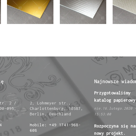
ię
Najnowsze wiado
Przygotowaliśmy
katalog papierowy
tr. 2 /
2, Lohmeyer str.,
00-095,
Charlottenburg, 10587,
nie.16.lutego.2020 
Berlin, Deuchland
15:53:00
4
Mobile: +49 1741-968-
Rozpoczyna się na
608
nowy projekt.