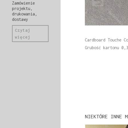
Zamówienie
projektu,
drukowania,
dostawy
Czytaj
więcej
Cardboard Touche C
Grubość kartonu 0,
NIEKTÓRE INNE M