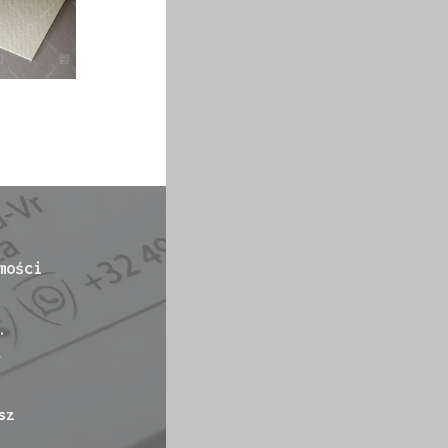
mości
.
-
sz