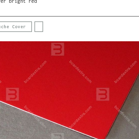
ver bright red
uche Cover