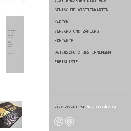
VISITENKARTEN DIGITALE
GEMISCHTE VISITENKARTEN
KARTON
VERSAND UND ZAHLUNG
KONTAKTE
DATENSCHUTZ-BESTIMMUNGEN
PREISLISTE
Site-Design von
extrastudio.eu