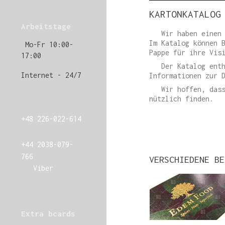
KARTONKATALOG
Arbeitstage
Wir haben eine
Im Katalog können 
Mo-Fr 10:00-
Pappe für ihre Vis
17:00
Der Katalog enthä
Internet - 24/7
Informationen zur 
Wir hoffen, dass 
nützlich finden.
+48 226-022-614
+44 2038-079-
766
VERSCHIEDENE BE
Viber
Extra bcards