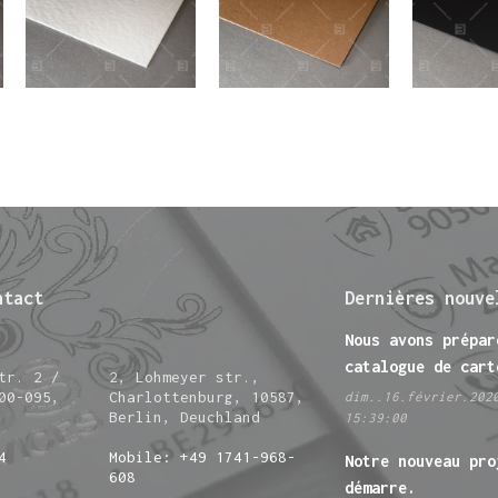
ntact
Dernières nouve
Nous avons prépar
catalogue de cart
tr. 2 /
2, Lohmeyer str.,
00-095,
Charlottenburg, 10587,
dim..16.février.202
Berlin, Deuchland
15:39:00
4
Mobile: +49 1741-968-
Notre nouveau pro
608
démarre.