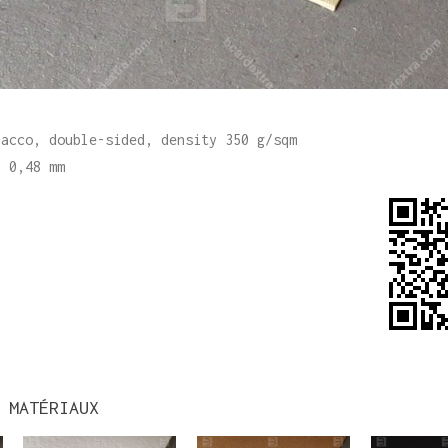
bacco, double-sided, density 350 g/sqm
n 0,48 mm
 MATÉRIAUX