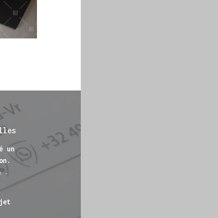
lles
é un
on.
0 -
jet