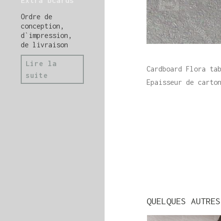
Extra bcards
Ordre de
conception,
d`impression,
de livraison
Lire la
Cardboard Flora ta
suite
Epaisseur de carto
QUELQUES AUTRES