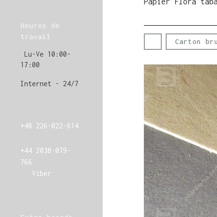
Papier Flora tab
Heures de
travail
Carton br
Lu-Ve 10:00-
17:00
Internet - 24/7
+48 226-022-614
+44 2038-079-
766
Viber