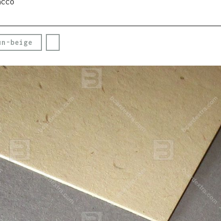
acco
un-beige