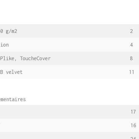
0 g/m2
2
ion
4
Plike, ToucheCover
8
B velvet
11
mentaires
17
f
16