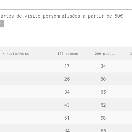
rtes de visite personnalisées à partir de 50€
-
e
s - recto/verso
100 pièces
200 pièces
30
17
34
26
50
34
66
43
62
51
98
34
66