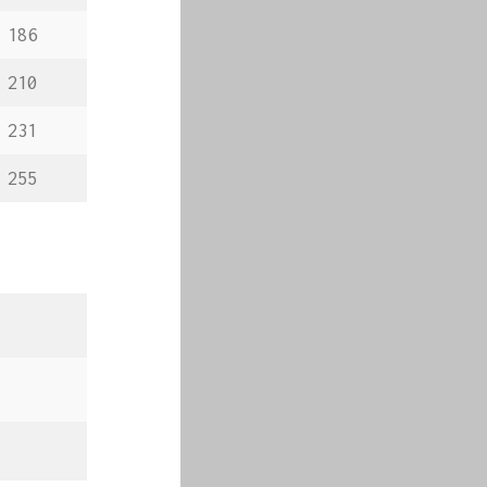
186
210
231
255
)