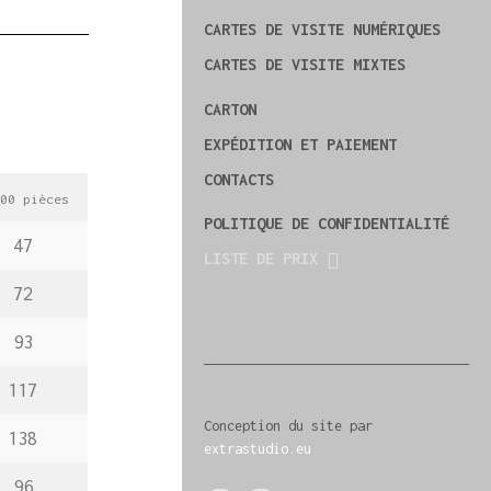
CARTES DE VISITE NUMÉRIQUES
CARTES DE VISITE MIXTES
CARTON
EXPÉDITION ET PAIEMENT
CONTACTS
0 pièces
POLITIQUE DE CONFIDENTIALITÉ
47
LISTE DE PRIX
72
93
117
Conception du site par
138
extrastudio.eu
96