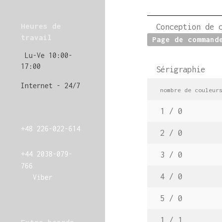
Heures de
Conception de ca
travail
Page de command
Lu-Ve 10:00-
17:00
Sérigraphie
Internet - 24/7
nombre
de couleur
1 / 0
+48 226-022-614
2 / 0
+44 2038-079-
3 / 0
766
4 / 0
Viber
5 / 0
1 / 1