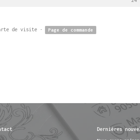
n
24
rte de visite
-
Page de commande
ntact
Dernières nouve