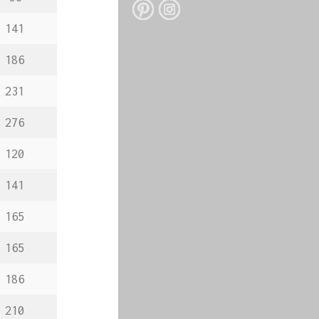
141
186
231
276
120
141
165
165
186
210