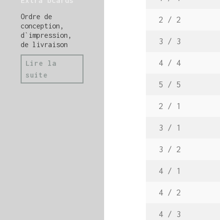
Extra bcards
Ordre de
2 / 2
conception,
d`impression,
3 / 3
de livraison
4 / 4
Lire la
suite
5 / 5
2 / 1
3 / 1
3 / 2
4 / 1
4 / 2
4 / 3