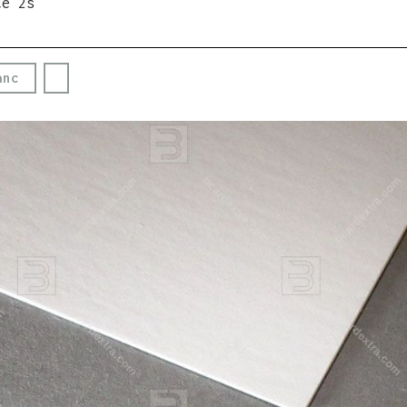
te 2s
anc