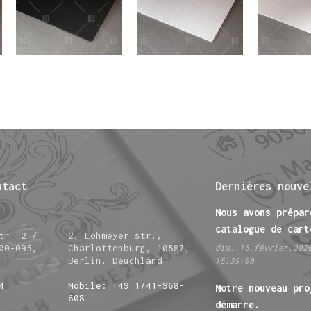
ntact
Dernières nouve
Nous avons prépar
catalogue de cart
tr. 2 /
2, Lohmeyer str.,
00-095,
Charlottenburg, 10587,
dim..16.février.202
Berlin, Deuchland
15:39:00
4
Mobile: +49 1741-968-
Notre nouveau pro
608
démarre.