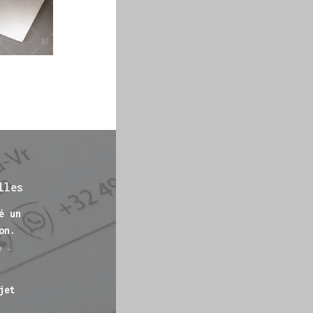
lles
é un
on.
0 -
jet