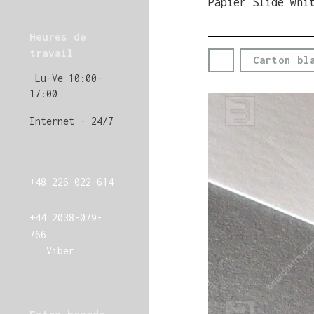
Papier Slide whi
Heures de
travail
Carton bl
Lu-Ve 10:00-
17:00
Internet - 24/7
+48 226-022-614
+44 2038-079-
766
Viber