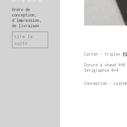
Extra bcards
Ordre de
conception,
d`impression,
de livraison
Lire la
suite
Carton - triplex
P
Dorure à chaud 4+0
Sérigraphie 0+4
Conception - custo