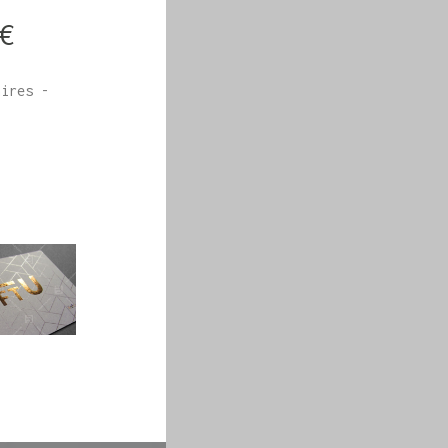
€
aires -