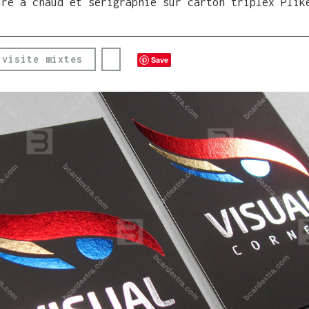
ure à chaud et sérigraphie sur carton triplex Plik
 visite mixtes
Save