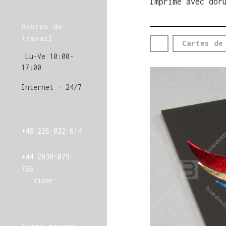
Imprimé avec dor
Heures de
travail
Cartes de
Lu-Ve 10:00-
17:00
Internet - 24/7
+48 226-022-614
+44 2038-079-
766
Viber