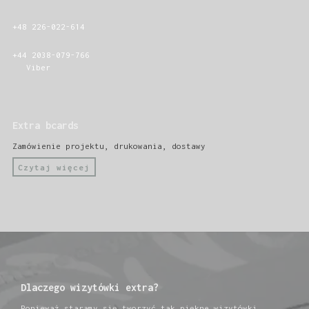
+48 226-022-614
+44 2038-079-766
Viber
Extra bcards
Zamówienie projektu, drukowania, dostawy
Czytaj więcej
Dlaczego wizytówki extra?
Ponieważ staramy się tworzyć tak piękne wizytówki,