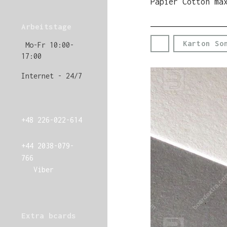
Papier Cotton ma
Arbeitstage
Karton So
Mo-Fr 10:00-
17:00
Internet - 24/7
+48 226-022-614
+44 2038-079-
766
Viber
Extra bcards