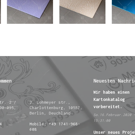
ommen
Neuesten Nachri
Wir haben einen
Kartonkatalog
tr. 2 /
2, Lohmeyer str.,
vorbereitet.
00-095,
Charlottenburg, 10587,
Berlin, Deuchland
So.16.Februar.2020 
15:31:00
4
Mobile: +49 1741-968-
608
Unser neues Proje