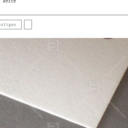
x white
nstiges