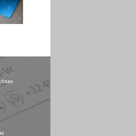
chten
-
kt