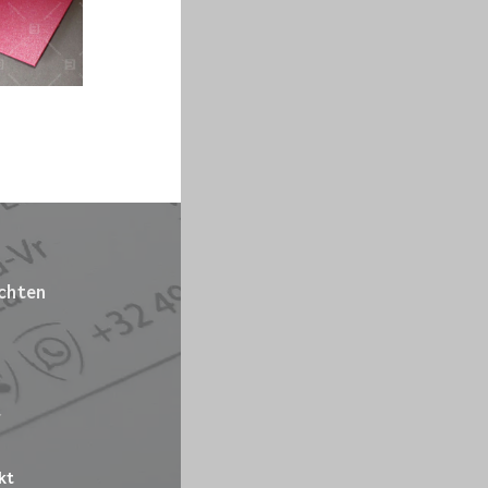
chten
-
kt