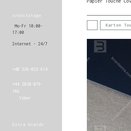
Papier Touche Co
Arbeitstage
Karton To
Mo-Fr 10:00-
17:00
Internet - 24/7
+48 226-022-614
+44 2038-079-
766
Viber
Extra bcards